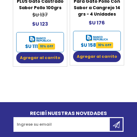
PLUS Gato Castrado
Para Gato Pollo Con
Sabor Pollo 100grs
Sabor a Cangrejo 14
grs - 4 Unidades
$U 137
$U 176
$U 123
$U 158
10% OFF
$U 111
10% OFF
Agregar al carrito
Agregar al carrito
Go to top
RECIBÍ NUESTRAS NOVEDADES