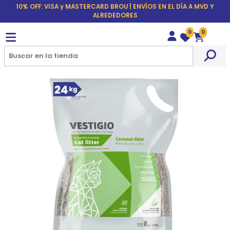
10% OFF: VISA y MASTERCARD BROU | ENVÍOS EN EL DÍA A MVD Y
ALREDEDORES
0
0
Wishlist
Carrito