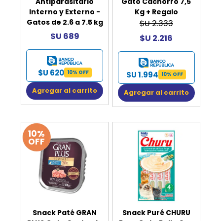
Antiparasitario
Gato Cachorro 7,5
Interno y Externo -
Kg + Regalo
Gatos de 2.6 a 7.5 kg
$U 2.333
$U 689
$U 2.216
$U 620
10% OFF
$U 1.994
10% OFF
Agregar al carrito
Agregar al carrito
10%
OFF
Snack Paté GRAN
Snack Puré CHURU