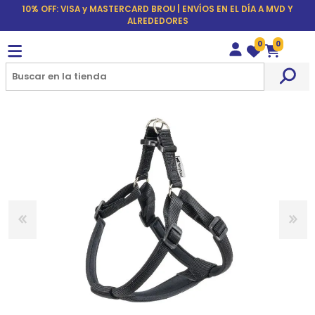
10% OFF: VISA y MASTERCARD BROU | ENVÍOS EN EL DÍA A MVD Y
ALREDEDORES
0
0
Wishlist
Carrito