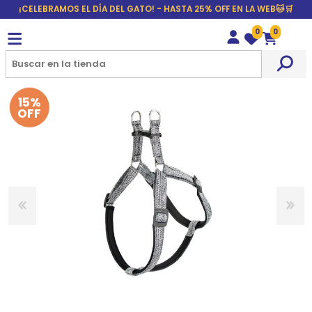
¡CELEBRAMOS EL DÍA DEL GATO! - HASTA 25% OFF EN LA WEB🐱🛒
0
0
Wishlist
Carrito
15%
OFF