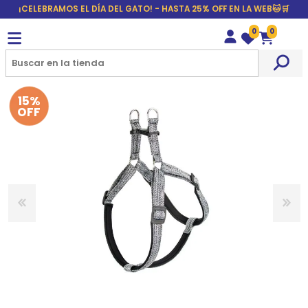
¡CELEBRAMOS EL DÍA DEL GATO! - HASTA 25% OFF EN LA WEB🐱🛒
0
0
Wishlist
Carrito
15%
OFF