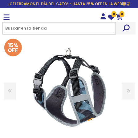
¡CELEBRAMOS EL DÍA DEL GATO! - HASTA 25% OFF EN LA WEB🐱🛒
0
0
Wishlist
Carrito
15%
OFF