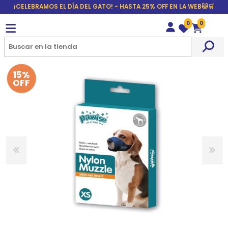
¡CELEBRAMOS EL DÍA DEL GATO! - HASTA 25% OFF EN LA WEB🐱🛒
0
0
Wishlist
Carrito
15%
OFF