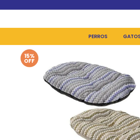
PERROS
GATO
15%
ALIMENTOS SECOS
ALIME
OFF
ALIMENTOS HÚMEDOS Y
ALIME
HIGIENE, PELUQUERÍA Y
ARENA
CAMAS Y CASETAS
HIGIE
BOLSOS Y TRANSPORT
COME
BOLSAS PARA MATERIA
JUGUE
COLLARES, ARNESES Y 
COLLA