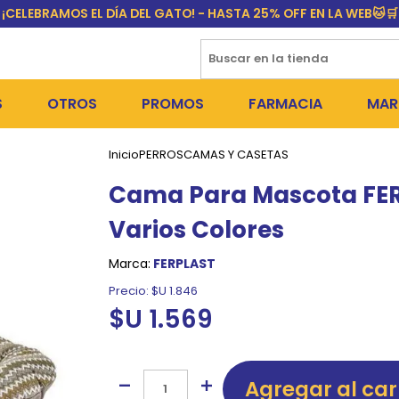
¡CELEBRAMOS EL DÍA DEL GATO! - HASTA 25% OFF EN LA WEB🐱🛒
S
OTROS
PROMOS
FARMACIA
MAR
Inicio
PERROS
CAMAS Y CASETAS
NTOS SECOS
DÍA DEL GATO
MEDICAMENTOS
FR
Cama Para Mascota FERP
 SNACKS
NTOS HÚMEDOS Y SNACKS
PERROS
PULGUICIDAS Y GARRAPA
EQU
Varios Colores
 COSMÉTICA
S SANITARIAS
GATOS
COLLARES ISABELINOS Y
BI
Marca:
FERPLAST
NE Y BAÑOS
OUTLET
GR
Precio:
$U 1.846
$U 1.569
ADORAS
DEROS Y BEBEDEROS
NY
TES Y RASCADORES
AS
Agregar al car
CORREAS
RES Y ACCESORIOS
MA