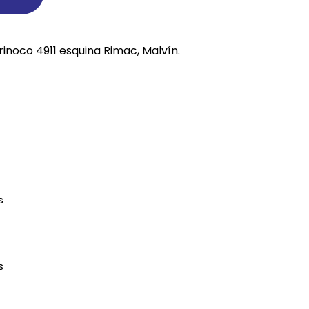
REE CATS
rinoco 4911 esquina Rimac, Malvín.
REE DOGS
DIGREE
YAL CANIN
r todas
s
s