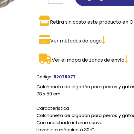
SPORTADORAS
TH
Retira sin costo este producto en O
ROS
S
TH
PE
Ver métodos de pago
RO
Ver el mapa de zonas de envío
Ve
Código:
82078077
Colchoneta de algodón para perros y gato
78 x 50 cm
Característica
Colchoneta de algodón para perros y gato
Con acolchado interno suave
Lavable a máquina a 30ºC