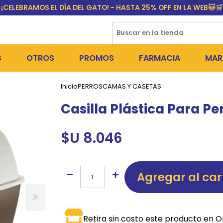
¡CELEBRAMOS EL DÍA DEL GATO! - HASTA 25% OFF EN LA WEB🐱🛒
S
OTROS
PROMOS
FARMACIA
MAR
Inicio
PERROS
CAMAS Y CASETAS
NTOS SECOS
DÍA DEL GATO
MEDICAMENTOS
FR
Casilla Plástica Para P
 SNACKS
NTOS HÚMEDOS Y SNACKS
PERROS
PULGUICIDAS Y GARRAPA
EQU
$U 8.046
 COSMÉTICA
S SANITARIAS
GATOS
COLLARES ISABELINOS Y
BI
NE Y BAÑOS
OUTLET
GR
Agregar al car
ADORAS
DEROS Y BEBEDEROS
NY
TES Y RASCADORES
AS
CORREAS
RES Y ACCESORIOS
MA
Retira sin costo este producto en O