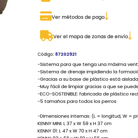
SPORTADORAS
TH
Ver métodos de pago
ROS
S
TH
PE
Ver el mapa de zonas de envío
RO
Código:
87202921
Ve
-Sistema para que tenga una máxima venti
-Sistema de drenaje impidiendo la formaci
-Gracias a su base de plástico está aislada
-Muy fácil de limpiar gracias a que se pue
-ECO-SOSTENIBLE: fabricada de plástico rec
-5 tamaños para todos los perros
-Dimensiones internas: (L = longitud, W = pr
KENNY MINI: L 37 x W 59 x H 37 cm
KENNY 01: L 47 x W 70 x H 47 cm