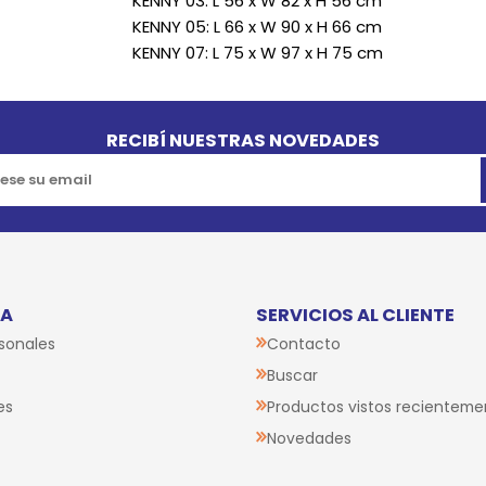
KENNY 03: L 56 x W 82 x H 56 cm
KENNY 05: L 66 x W 90 x H 66 cm
KENNY 07: L 75 x W 97 x H 75 cm
RECIBÍ NUESTRAS NOVEDADES
TA
SERVICIOS AL CLIENTE
sonales
Contacto
Buscar
es
Productos vistos recienteme
Novedades