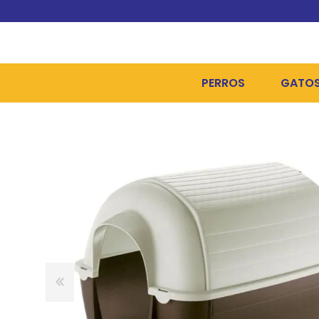
PERROS
GATO
ALIMENTOS SECOS
ALIME
ALIMENTOS HÚMEDOS Y
ALIME
HIGIENE, PELUQUERÍA Y
ARENA
CAMAS Y CASETAS
HIGIE
BOLSOS Y TRANSPORT
COME
BOLSAS PARA MATERIA
JUGUE
COLLARES, ARNESES Y 
COLLA