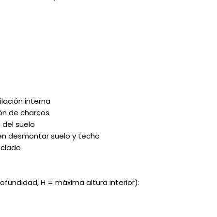
REE CATS
REE DOGS
DIGREE
YAL CANIN
r todas
lación interna
ón de charcos
 del suelo
den desmontar suelo y techo
iclado
ofundidad, H = máxima altura interior):