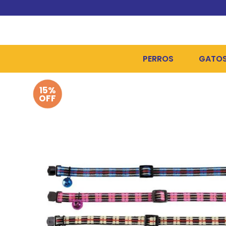
PERROS
GATO
15%
ALIMENTOS SECOS
ALIME
OFF
ALIMENTOS HÚMEDOS Y
ALIME
HIGIENE, PELUQUERÍA Y
ARENA
CAMAS Y CASETAS
HIGIE
BOLSOS Y TRANSPORT
COME
BOLSAS PARA MATERIA
JUGUE
COLLARES, ARNESES Y 
COLLA