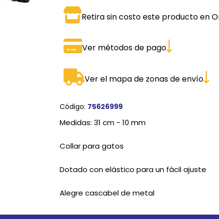
SPORTADORAS
TH
Retira sin costo este producto en O
ROS
S
TH
Ver métodos de pago
PE
RO
Ver el mapa de zonas de envío
Ve
Código:
75626999
Medidas: 31 cm - 10 mm
Collar para gatos
Dotado con elástico para un fácil ajuste
Alegre cascabel de metal