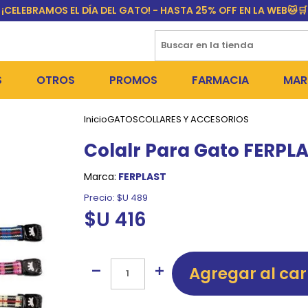
¡CELEBRAMOS EL DÍA DEL GATO! - HASTA 25% OFF EN LA WEB🐱🛒
S
OTROS
PROMOS
FARMACIA
MAR
Inicio
GATOS
COLLARES Y ACCESORIOS
NTOS SECOS
DÍA DEL GATO
MEDICAMENTOS
FR
Colalr Para Gato FERPL
 SNACKS
NTOS HÚMEDOS Y SNACKS
PERROS
PULGUICIDAS Y GARRAPA
EQU
Marca:
FERPLAST
 COSMÉTICA
S SANITARIAS
GATOS
COLLARES ISABELINOS Y
BI
Precio:
$U 489
$U 416
NE Y BAÑOS
OUTLET
GR
ADORAS
DEROS Y BEBEDEROS
NY
Agregar al car
TES Y RASCADORES
AS
CORREAS
RES Y ACCESORIOS
MA