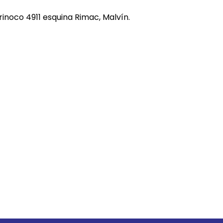
REE CATS
rinoco 4911 esquina Rimac, Malvín.
REE DOGS
DIGREE
YAL CANIN
r todas