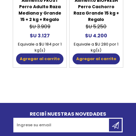
Alimento FROST
Alimento BIOFRESH
Perro Adulto Raza
Perro Cachorro
Mediana y Grande
Raza Grande 15 kg +
15 + 2 kg + Regalo
Regalo
$U 3.909
$U 5.250
$U 3.127
$U 4.200
Equivale a $U 184 por 1
Equivale a $U 280 por 1
kg(s)
kg(s)
Agregar al carrito
Agregar al carrito
Go to top
RECIBÍ NUESTRAS NOVEDADES