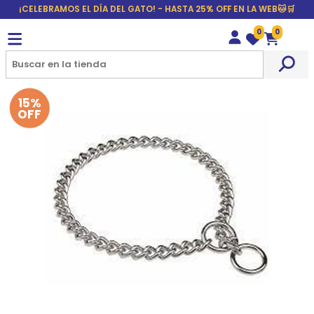
¡CELEBRAMOS EL DÍA DEL GATO! - HASTA 25% OFF EN LA WEB🐱🛒
0
0
Wishlist
Carrito
15%
OFF