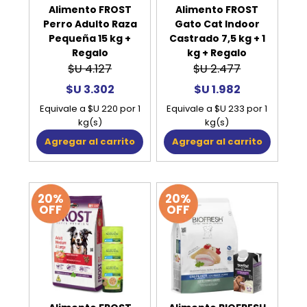
Alimento FROST
Alimento FROST
Perro Adulto Raza
Gato Cat Indoor
Pequeña 15 kg +
Castrado 7,5 kg + 1
Regalo
kg + Regalo
$U 4.127
$U 2.477
$U 3.302
$U 1.982
Equivale a $U 220 por 1
Equivale a $U 233 por 1
kg(s)
kg(s)
Agregar al carrito
Agregar al carrito
20%
20%
OFF
OFF