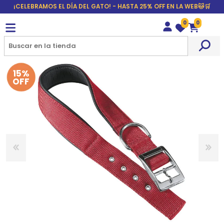
¡CELEBRAMOS EL DÍA DEL GATO! - HASTA 25% OFF EN LA WEB🐱🛒
0
0
Wishlist
Carrito
15%
OFF