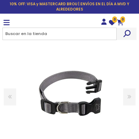
10% OFF: VISA y MASTERCARD BROU | ENVÍOS EN EL DÍA A MVD Y
ALREDEDORES
0
0
Wishlist
Carrito