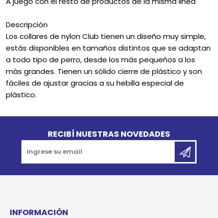
A juego con el resto de productos de la misma linea
Descripción
Los collares de nylon Club tienen un diseño muy simple,
estás disponibles en tamaños distintos que se adaptan
a todo tipo de perro, desde los más pequeños a los
más grandes. Tienen un sólido cierre de plástico y son
fáciles de ajustar gracias a su hebilla especial de
plástico.
Go to top
RECIBÍ NUESTRAS NOVEDADES
INFORMACIÓN