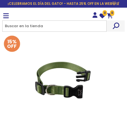
¡CELEBRAMOS EL DÍA DEL GATO! - HASTA 25% OFF EN LA WEB🐱🛒
0
0
Wishlist
Carrito
15%
OFF