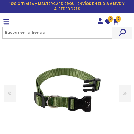
10% OFF: VISA y MASTERCARD BROU | ENVÍOS EN EL DÍA A MVD Y
ALREDEDORES
0
0
Wishlist
Carrito