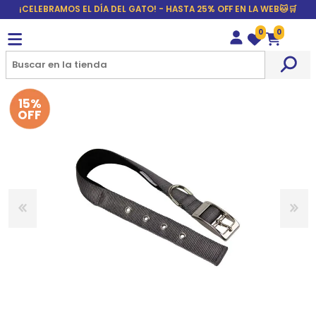
¡CELEBRAMOS EL DÍA DEL GATO! - HASTA 25% OFF EN LA WEB🐱🛒
0
0
Wishlist
Carrito
15%
OFF