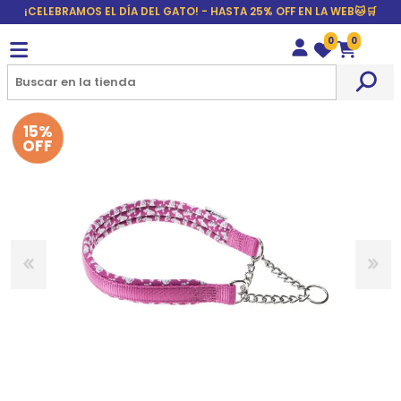
¡CELEBRAMOS EL DÍA DEL GATO! - HASTA 25% OFF EN LA WEB🐱🛒
0
0
Wishlist
Carrito
15%
OFF