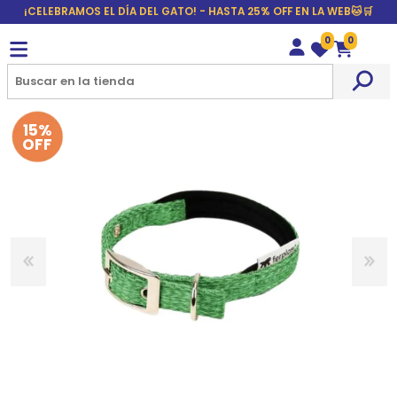
¡CELEBRAMOS EL DÍA DEL GATO! - HASTA 25% OFF EN LA WEB🐱🛒
0
0
Wishlist
Carrito
15%
OFF