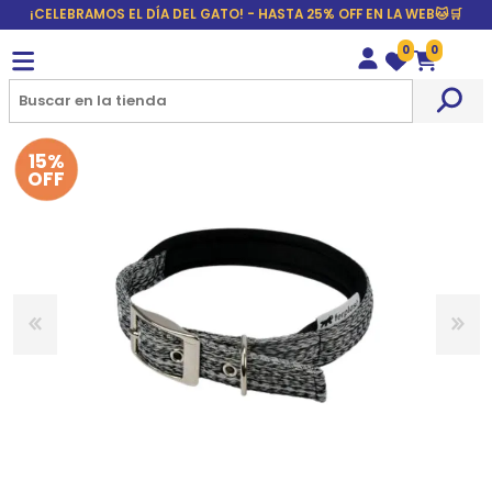
¡CELEBRAMOS EL DÍA DEL GATO! - HASTA 25% OFF EN LA WEB🐱🛒
0
0
Wishlist
Carrito
15%
OFF