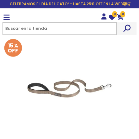
¡CELEBRAMOS EL DÍA DEL GATO! - HASTA 25% OFF EN LA WEB🐱🛒
0
0
Wishlist
Carrito
15%
OFF