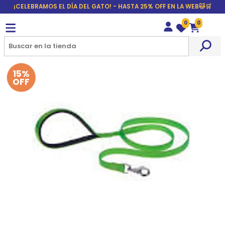
¡CELEBRAMOS EL DÍA DEL GATO! - HASTA 25% OFF EN LA WEB🐱🛒
0
0
Wishlist
Carrito
15%
OFF