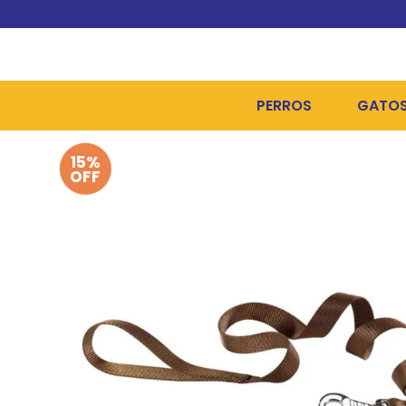
PERROS
GATO
15%
ALIMENTOS SECOS
ALIME
OFF
ALIMENTOS HÚMEDOS Y
ALIME
HIGIENE, PELUQUERÍA Y
ARENA
CAMAS Y CASETAS
HIGIE
BOLSOS Y TRANSPORT
COME
BOLSAS PARA MATERIA
JUGUE
COLLARES, ARNESES Y 
COLLA