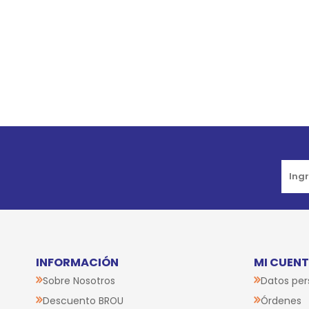
Go to top
INFORMACIÓN
MI CUEN
Sobre Nosotros
Datos per
Descuento BROU
Órdenes