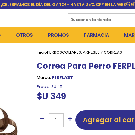
¡CELEBRAMOS EL DÍA DEL GATO! - HASTA 25% OFF EN LA WEB🐱🛒
S
OTROS
PROMOS
FARMACIA
MAR
Inicio
PERROS
COLLARES, ARNESES Y CORREAS
NTOS SECOS
DÍA DEL GATO
MEDICAMENTOS
FR
Correa Para Perro FERP
 SNACKS
NTOS HÚMEDOS Y SNACKS
PERROS
PULGUICIDAS Y GARRAPA
EQU
Marca:
FERPLAST
 COSMÉTICA
S SANITARIAS
GATOS
COLLARES ISABELINOS Y
BI
Precio:
$U 411
$U 349
NE Y BAÑOS
OUTLET
GR
ADORAS
DEROS Y BEBEDEROS
NY
Agregar al car
TES Y RASCADORES
AS
CORREAS
RES Y ACCESORIOS
MA