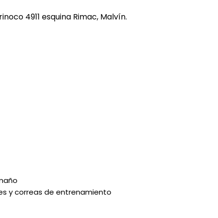
REE CATS
rinoco 4911 esquina Rimac, Malvín.
REE DOGS
DIGREE
YAL CANIN
r todas
amaño
ares y correas de entrenamiento