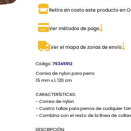
SPORTADORAS
TH
Retira sin costo este producto en O
ROS
S
TH
Ver métodos de pago
PE
RO
Ver el mapa de zonas de envío
Ve
Código:
75345912
Correa de nylon para perro
15 mm x L 120 cm
CARACTERÍSTICAS:
- Correa de nylon
- Cuatro tallas para perros de cualquier t
- Combina con el resto de la linea de coll
DESCRIPCIÓN: