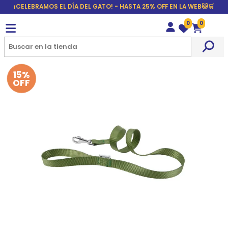
¡CELEBRAMOS EL DÍA DEL GATO! - HASTA 25% OFF EN LA WEB🐱🛒
0
0
Wishlist
Carrito
15%
OFF