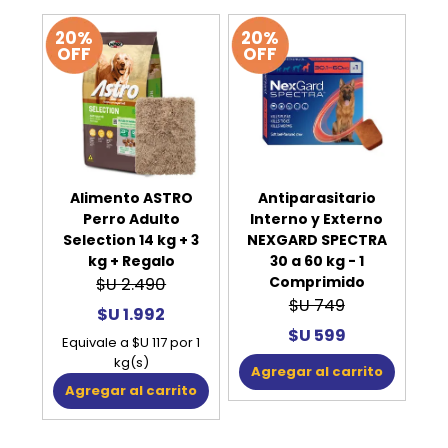
20%
20%
OFF
OFF
Alimento ASTRO
Antiparasitario
Perro Adulto
Interno y Externo
Selection 14 kg + 3
NEXGARD SPECTRA
kg + Regalo
30 a 60 kg - 1
Comprimido
$U 2.490
$U 749
$U 1.992
$U 599
Equivale a $U 117 por 1
kg(s)
Agregar al carrito
Agregar al carrito