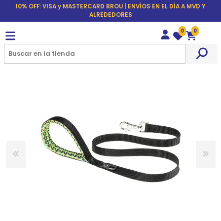
10% OFF: VISA y MASTERCARD BROU | ENVÍOS EN EL DÍA A MVD Y
ALREDEDORES
0
0
Wishlist
Carrito