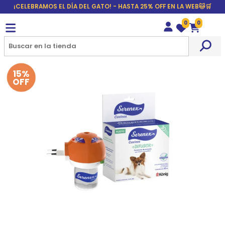
¡CELEBRAMOS EL DÍA DEL GATO! - HASTA 25% OFF EN LA WEB🐱🛒
0
0
Wishlist
Carrito
15%
OFF