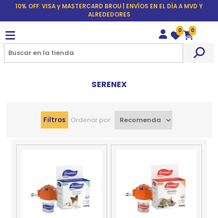
10% OFF: VISA y MASTERCARD BROU | ENVÍOS EN EL DÍA A MVD Y
ALREDEDORES
0
0
Wishlist
Carrito
SERENEX
Filtros
Ordenar por