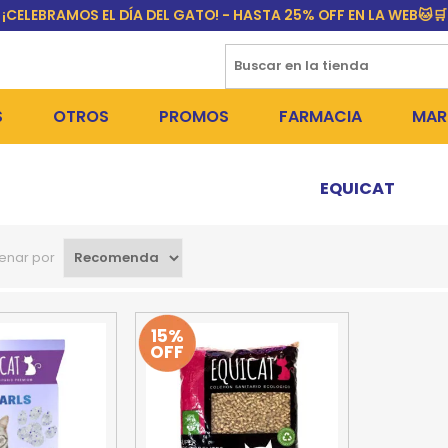
¡CELEBRAMOS EL DÍA DEL GATO! - HASTA 25% OFF EN LA WEB🐱🛒
S
OTROS
PROMOS
FARMACIA
MAR
NTOS SECOS
DÍA DEL GATO
MEDICAMENTOS
FR
EQUICAT
 SNACKS
NTOS HÚMEDOS Y SNACKS
PERROS
PULGUICIDAS Y GARRAPA
EQU
enar por
 COSMÉTICA
S SANITARIAS
GATOS
COLLARES ISABELINOS Y
BI
NE Y BAÑOS
OUTLET
GR
15%
OFF
ADORAS
DEROS Y BEBEDEROS
NY
TES Y RASCADORES
AS
CORREAS
RES Y ACCESORIOS
MA