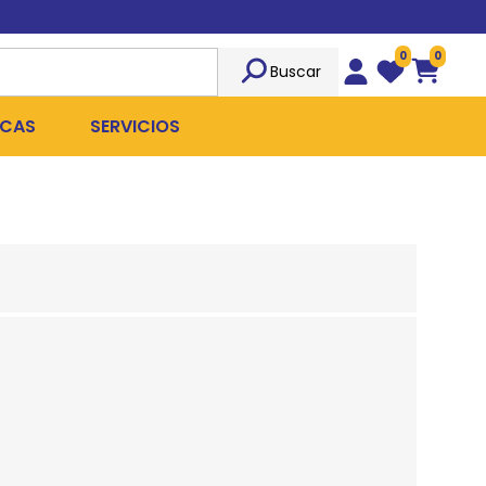
0
0
Buscar
Wishlist
Carrito
CAS
SERVICIOS
OST
Sociedad
TICIDAS
ILIBRIO
Peluquería
 ROPA QUIRÚRGICA
OFRESH
Emergencias
ANPLUS
Exámenes Clínicos
D
Cirugías Coordinadas
TRO
X