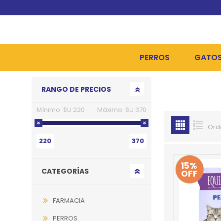
PERROS
GATO
Go to top
RANGO DE PRECIOS
ALIMENTOS SECOS
ALIME
Mínimo:
$U 220
Máximo:
$U 370
ALIMENTOS HÚMEDOS Y
ALIME
Ord
HIGIENE, PELUQUERÍA Y
ARENA
220
370
CAMAS Y CASETAS
HIGIE
15%
CATEGORÍAS
OFF
BOLSOS Y TRANSPORT
COME
BOLSAS PARA MATERIA
JUGUE
FARMACIA
COLLARES, ARNESES Y 
COLLA
PERROS