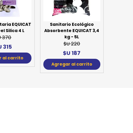
SPORTADORAS
TH
ROS
S
TH
taria EQUICAT
Sanitario Ecológico
el Silica 4 L
Absorbente EQUICAT 3,4
PE
kg - 5L
U 370
$U 220
U 315
RO
$U 187
 al carrito
Ve
Agregar al carrito