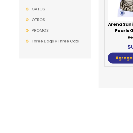
GATOS
JUGUETES
TRAN
OTROS
COMEDEROS Y BEBEDE
CAMA
Arena Sani
PROMOS
Pearls G
ROPA
$
Three Dogs y Three Cats
$
Agregar