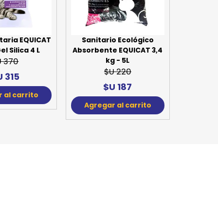
SPORTADORAS
TH
ROS
S
TH
taria EQUICAT
Sanitario Ecológico
el Silica 4 L
Absorbente EQUICAT 3,4
PE
kg - 5L
U 370
$U 220
U 315
RO
$U 187
 al carrito
Ve
Agregar al carrito