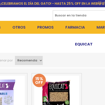
¡CELEBRAMOS EL DÍA DEL GATO! - HASTA 25% OFF EN LA WEB🐱🛒
S
OTROS
PROMOS
FARMACIA
MAR
NTOS SECOS
DÍA DEL GATO
MEDICAMENTOS
FR
EQUICAT
 SNACKS
NTOS HÚMEDOS Y SNACKS
PERROS
PULGUICIDAS Y GARRAPA
EQU
enar por
 COSMÉTICA
S SANITARIAS
GATOS
COLLARES ISABELINOS Y
BI
NE Y BAÑOS
OUTLET
GR
15%
OFF
ADORAS
DEROS Y BEBEDEROS
NY
TES Y RASCADORES
AS
CORREAS
RES Y ACCESORIOS
MA