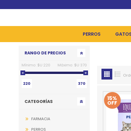
PERROS
GATO
Go to top
RANGO DE PRECIOS
ALIMENTOS SECOS
ALIME
Mínimo:
$U 220
Máximo:
$U 370
ALIMENTOS HÚMEDOS Y
ALIME
Ord
HIGIENE, PELUQUERÍA Y
ARENA
220
370
CAMAS Y CASETAS
HIGIE
15%
CATEGORÍAS
OFF
BOLSOS Y TRANSPORT
COME
BOLSAS PARA MATERIA
JUGUE
FARMACIA
COLLARES, ARNESES Y 
COLLA
PERROS