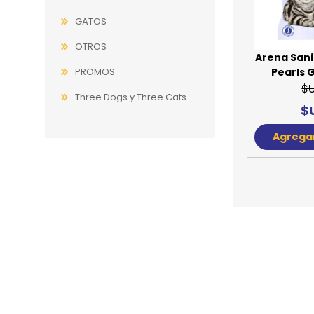
GATOS
JUGUETES
TRAN
OTROS
COMEDEROS Y BEBEDE
CAMA
Arena Sani
PROMOS
Pearls G
ROPA
$
Three Dogs y Three Cats
$
Agregar