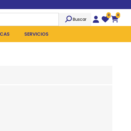
0
0
Buscar
Wishlist
Carrito
CAS
SERVICIOS
OST
Sociedad
TICIDAS
ILIBRIO
Peluquería
 ROPA QUIRÚRGICA
OFRESH
Emergencias
ANPLUS
Exámenes Clínicos
D
Cirugías Coordinadas
TRO
X