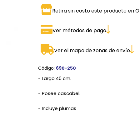
SPORTADORAS
TH
Retira sin costo este producto en O
ROS
S
TH
Ver métodos de pago
PE
RO
Ver el mapa de zonas de envío
Ve
Código:
690-250
- Largo:40 cm.
- Posee cascabel.
- Incluye plumas