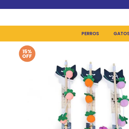
PERROS
GATO
15%
ALIMENTOS SECOS
ALIME
OFF
ALIMENTOS HÚMEDOS Y
ALIME
HIGIENE, PELUQUERÍA Y
ARENA
CAMAS Y CASETAS
HIGIE
BOLSOS Y TRANSPORT
COME
BOLSAS PARA MATERIA
JUGUE
COLLARES, ARNESES Y 
COLLA