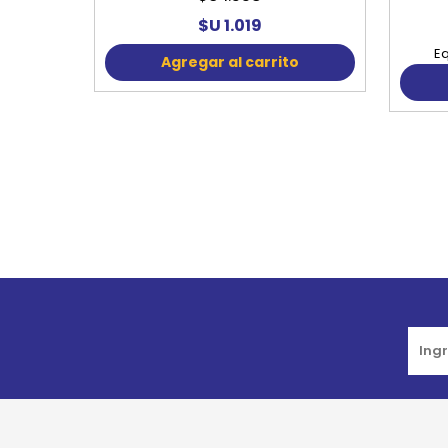
$U 1.019
Eq
Agregar al carrito
Go to top