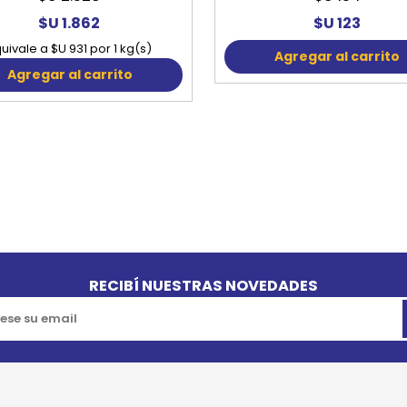
$U 1.862
$U 123
uivale a $U 931 por 1 kg(s)
Agregar al carrito
Agregar al carrito
RECIBÍ NUESTRAS NOVEDADES