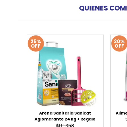
QUIENES COM
25%
20%
OFF
OFF
Arena Sanitaria Sanicat
Alime
Aglomerante 24 kg + Regalo
$U 1.358