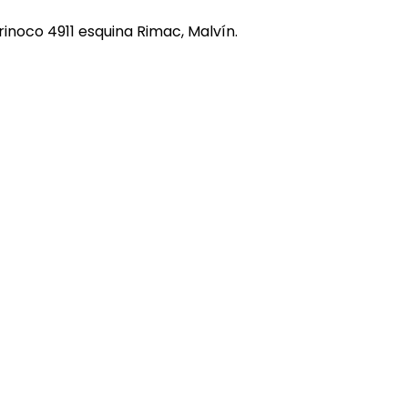
REE CATS
rinoco 4911 esquina Rimac, Malvín.
REE DOGS
DIGREE
YAL CANIN
r todas