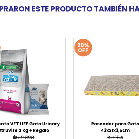
PRARON ESTE PRODUCTO TAMBIÉN 
20%
OFF
nto VET LIFE Gato Urinary
Rascador para Gat
Struvite 2 kg + Regalo
43x21x3,5cm
$U 2.328
$U 154