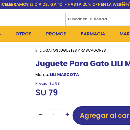
¡CELEBRAMOS EL DÍA DEL GATO! - HASTA 25% OFF EN LA WEB🐱🛒
S
OTROS
PROMOS
FARMACIA
MAR
Inicio
GATOS
JUGUETES Y RASCADORES
NTOS SECOS
DÍA DEL GATO
MEDICAMENTOS
FR
Juguete Para Gato LILI
 SNACKS
NTOS HÚMEDOS Y SNACKS
PERROS
PULGUICIDAS Y GARRAPA
EQU
Marca:
LILI MASCOTA
 COSMÉTICA
S SANITARIAS
GATOS
COLLARES ISABELINOS Y
BI
Precio:
$U 93
$U 79
NE Y BAÑOS
OUTLET
GR
ADORAS
DEROS Y BEBEDEROS
NY
Agregar al car
TES Y RASCADORES
AS
CORREAS
RES Y ACCESORIOS
MA