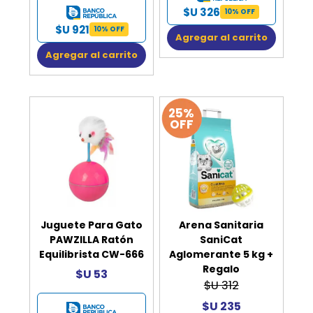
$U 326
10% OFF
$U 921
10% OFF
Agregar al carrito
Agregar al carrito
25%
OFF
Juguete Para Gato
Arena Sanitaria
PAWZILLA Ratón
SaniCat
Equilibrista CW-666
Aglomerante 5 kg +
Regalo
$U 53
$U 312
$U 235