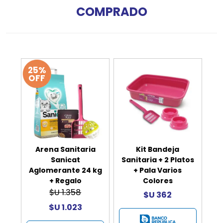
COMPRADO
25%
OFF
Arena Sanitaria
Kit Bandeja
Sanicat
Sanitaria + 2 Platos
Aglomerante 24 kg
+ Pala Varios
+ Regalo
Colores
$U 1.358
$U 362
$U 1.023