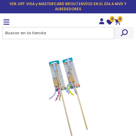
10% OFF: VISA y MASTERCARD BROU | ENVÍOS EN EL DÍA A MVD Y
ALREDEDORES
0
0
Wishlist
Carrito