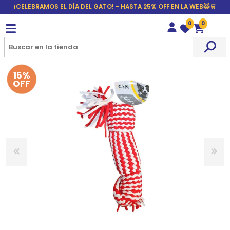
¡CELEBRAMOS EL DÍA DEL GATO! - HASTA 25% OFF EN LA WEB🐱🛒
0
0
Wishlist
Carrito
15%
OFF