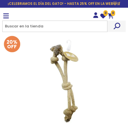
¡CELEBRAMOS EL DÍA DEL GATO! - HASTA 25% OFF EN LA WEB🐱🛒
0
0
Wishlist
Carrito
20%
OFF