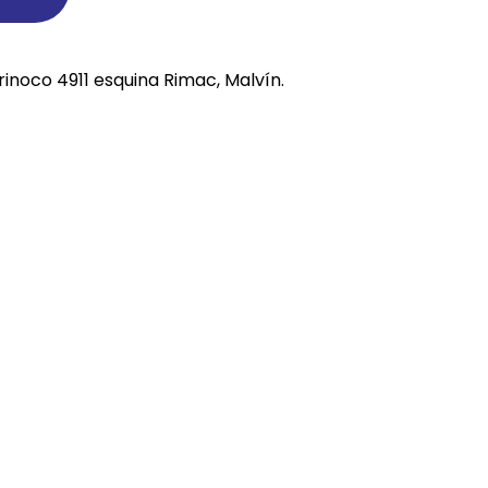
REE CATS
rinoco 4911 esquina Rimac, Malvín.
REE DOGS
DIGREE
YAL CANIN
r todas