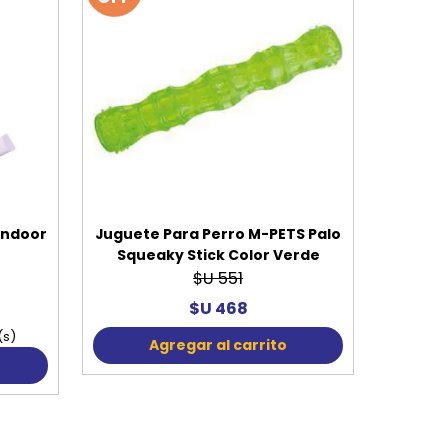
Indoor
Juguete Para Perro M-PETS Palo
Squeaky Stick Color Verde
$U 551
$U 468
(s)
Agregar al carrito