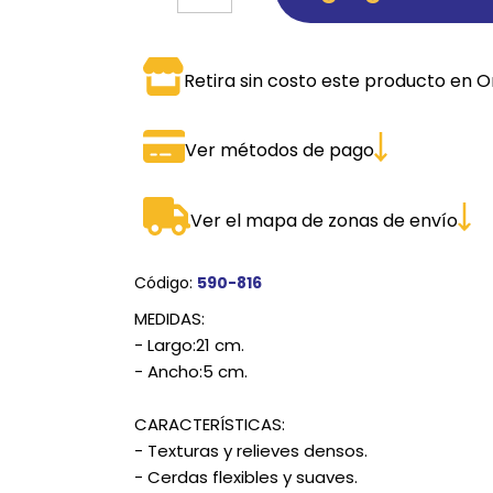
SPORTADORAS
TH
Retira sin costo este producto en O
ROS
S
TH
PE
Ver métodos de pago
RO
Ver el mapa de zonas de envío
Ve
Código:
590-816
MEDIDAS:
- Largo:21 cm.
- Ancho:5 cm.
CARACTERÍSTICAS:
- Texturas y relieves densos.
- Cerdas flexibles y suaves.