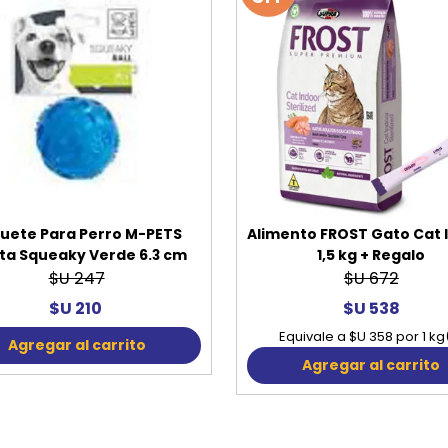
uete Para Perro M-PETS
Alimento FROST Gato Cat 
ta Squeaky Verde 6.3 cm
1,5 kg + Regalo
$U 247
$U 672
$U 210
$U 538
Equivale a $U 358 por 1 kg
Agregar al carrito
Agregar al carrito