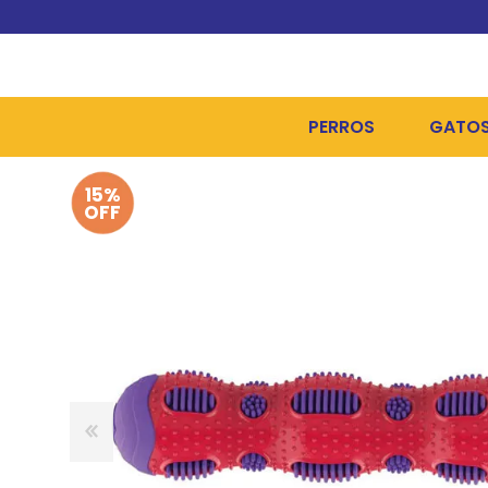
PERROS
GATO
15%
ALIMENTOS SECOS
ALIME
OFF
ALIMENTOS HÚMEDOS Y
ALIME
HIGIENE, PELUQUERÍA Y
ARENA
CAMAS Y CASETAS
HIGIE
BOLSOS Y TRANSPORT
COME
BOLSAS PARA MATERIA
JUGUE
COLLARES, ARNESES Y 
COLLA