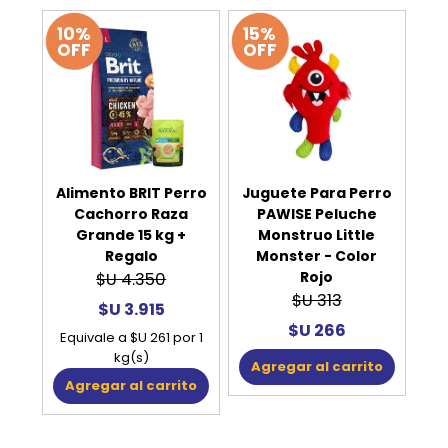
10%
15%
OFF
OFF
Alimento BRIT Perro
Juguete Para Perro
Cachorro Raza
PAWISE Peluche
Grande 15 kg +
Monstruo Little
Regalo
Monster - Color
Rojo
$U 4.350
$U 313
$U 3.915
$U 266
Equivale a $U 261 por 1
kg(s)
Agregar al carrito
Agregar al carrito