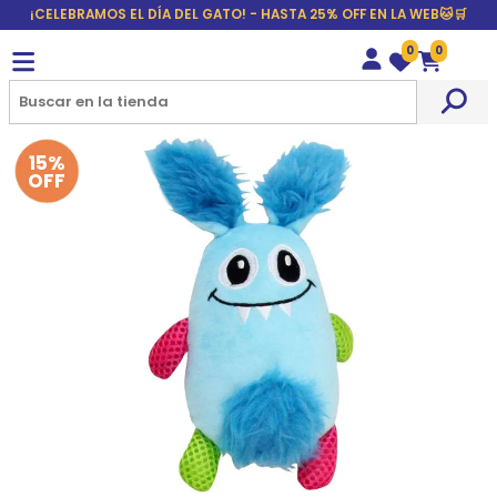
¡CELEBRAMOS EL DÍA DEL GATO! - HASTA 25% OFF EN LA WEB🐱🛒
0
0
Wishlist
Carrito
15%
OFF