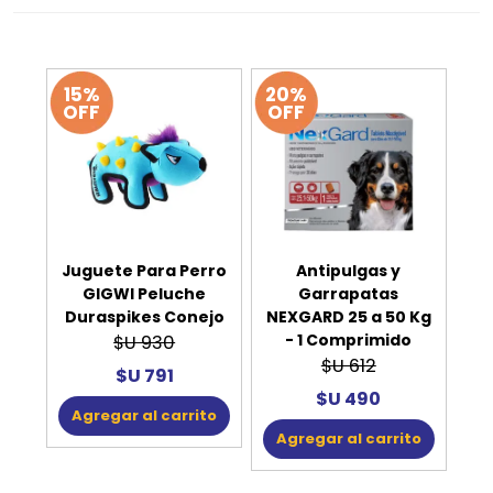
15%
20%
OFF
OFF
Juguete Para Perro
Antipulgas y
GIGWI Peluche
Garrapatas
Duraspikes Conejo
NEXGARD 25 a 50 Kg
- 1 Comprimido
$U 930
$U 612
$U 791
$U 490
Agregar al carrito
Agregar al carrito