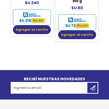
100 g
$U 240
$U 80
$U 216
10% OFF
$U 72
10% OFF
Agregar al carrito
Agregar al carrito
Go to top
RECIBÍ NUESTRAS NOVEDADES