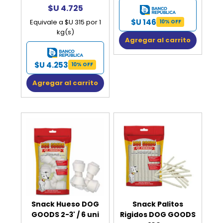
$U 4.725
$U 146
Equivale a $U 315 por 1
10% OFF
kg(s)
Agregar al carrito
$U 4.253
10% OFF
Agregar al carrito
Snack Hueso DOG
Snack Palitos
GOODS 2-3' / 6 uni
Rigidos DOG GOODS