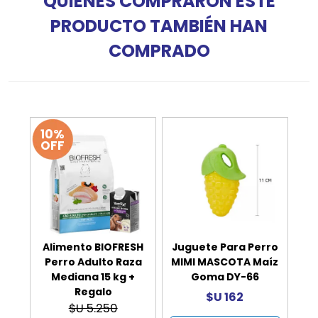
QUIENES COMPRARON ESTE
PRODUCTO TAMBIÉN HAN
COMPRADO
10%
OFF
Alimento BIOFRESH
Juguete Para Perro
Perro Adulto Raza
MIMI MASCOTA Maíz
Mediana 15 kg +
Goma DY-66
Regalo
$U 162
$U 5.250