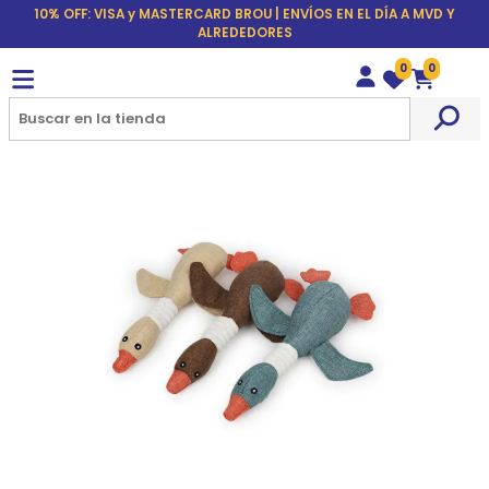
10% OFF: VISA y MASTERCARD BROU | ENVÍOS EN EL DÍA A MVD Y
ALREDEDORES
0
0
Wishlist
Carrito