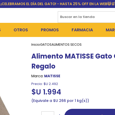
¡CELEBRAMOS EL DÍA DEL GATO! - HASTA 25% OFF EN LA WEB🐱🛒
S
OTROS
PROMOS
FARMACIA
MAR
Inicio
GATOS
ALIMENTOS SECOS
NTOS SECOS
PERROS
MEDICAMENTOS
FR
Alimento MATISSE Gato 
 SNACKS
NTOS HÚMEDOS Y SNACKS
GATOS
PULGUICIDAS Y GARRAPA
EQU
Regalo
 COSMÉTICA
S SANITARIAS
OUTLET
COLLARES ISABELINOS Y
BI
Marca:
MATISSE
NE Y BAÑOS
GR
Precio:
$U 2.492
$U 1.994
ADORAS
DEROS Y BEBEDEROS
NY
Equivale a $U 266 por 1 kg(s)
TES Y RASCADORES
AS
CORREAS
RES Y ACCESORIOS
MA