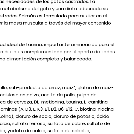
as necesidades de los gatos castrados. La
l metabolismo del gato y una dieta adecuada se
strados Salmão es formulado para auxiliar en el
r la masa muscular a través del mayor contenido
d ideal de taurina, importante aminoácido para el
 La dieta es complementada por el aporte de todas
 una alimentación completa y balanceada.
ollo, sub-producto de arroz, maíz*, gluten de maíz-
celulosa en polvo, aceite de pollo, pulpa de
 de cerveza, DL-metionina, taurina, L-carnitina,
inas (A, D3, E, K3, B1, B2, B6, B12, C, biotina, niacina,
olina), cloruro de sodio, cloruro de potasio, ácido
lcio, sulfato ferroso, sulfato de cobre, sulfato de
io, yodato de calcio, sulfato de cobalto,