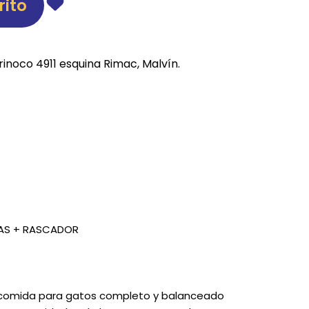
rito
REE CATS
REE DOGS
rinoco 4911 esquina Rimac, Malvín.
DIGREE
YAL CANIN
r todas
SAS + RASCADOR
 comida para gatos completo y balanceado