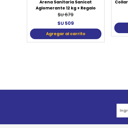
Arena Sanitaria Sanicat
Colla
Aglomerante 12 kg + Regalo
$U 679
$U 509
Agregar al carrito
Go to top