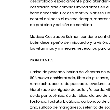
desarrollado especialmente para atender l
castración trae cambios importantes en e
hace necesaria. Por ese motivo, Matisse Ca
control del peso al mismo tiempo, mantene
de proteína y adición de carnitina.
Matisse Castrados Salmon contiene cantida
buén desempeño del miocardio y la visión.
las vitaminas y minerales necesarios para
INGREDIENTES:
Harina de pescado, harina de vísceras de p
60*, huevo deshidratado, fibra de guisante, 
remolacha, aceite de pescado, levadura seca
hidrolizado de hígado de pollo y/o cerdo, vitam
ácido pantoténico, ácido fólico, cloruro de c
fosfórico, fosfato bicálcico, carbonato de ca
zinc, sulfato de manganeso, selenito de sod