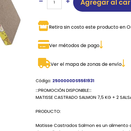
Agregar al car
SPORTADORAS
TH
ROS
S
TH
Retira sin costo este producto en O
PE
Ver métodos de pago
RO
Ve
Ver el mapa de zonas de envío
Código:
2500000DS5561931
:::PROMOCIÓN DISPONIBLE:::
MATISSE CASTRADO SALMON 7,5 KG + 2 SAL
PRODUCTO:
Matisse Castrados Salmon es un alimento