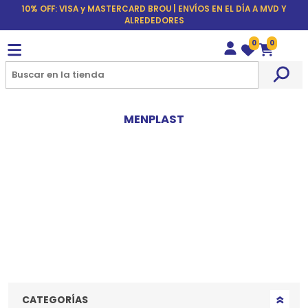
10% OFF: VISA y MASTERCARD BROU | ENVÍOS EN EL DÍA A MVD Y
ALREDEDORES
0
0
Wishlist
Carrito
MENPLAST
CATEGORÍAS