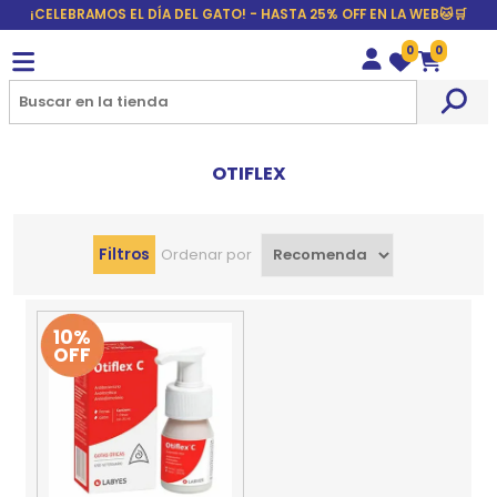
¡CELEBRAMOS EL DÍA DEL GATO! - HASTA 25% OFF EN LA WEB🐱🛒
0
0
Wishlist
Carrito
OTIFLEX
Filtros
Ordenar por
10%
OFF