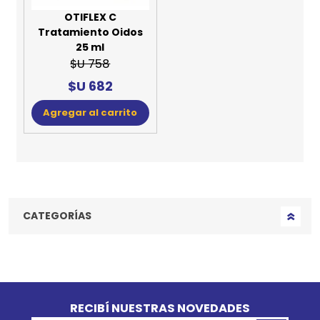
OTIFLEX C
Tratamiento Oidos
25 ml
$U 758
$U 682
Agregar al carrito
CATEGORÍAS
Go to top
RECIBÍ NUESTRAS NOVEDADES