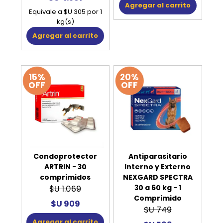
Agregar al carrito
Equivale a $U 305 por 1
kg(s)
Agregar al carrito
15%
20%
OFF
OFF
Condoprotector
Antiparasitario
ARTRIN - 30
Interno y Externo
comprimidos
NEXGARD SPECTRA
30 a 60 kg - 1
$U 1.069
Comprimido
$U 909
$U 749
Agregar al carrito