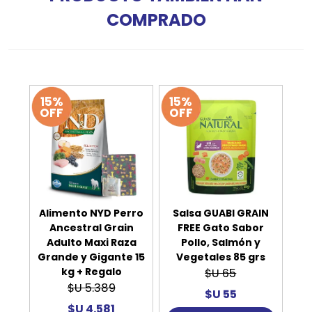
COMPRADO
15%
15%
OFF
OFF
Alimento NYD Perro
Salsa GUABI GRAIN
Ancestral Grain
FREE Gato Sabor
Adulto Maxi Raza
Pollo, Salmón y
Grande y Gigante 15
Vegetales 85 grs
kg + Regalo
$U 65
$U 5.389
$U 55
$U 4.581