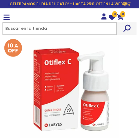
¡CELEBRAMOS EL DÍA DEL GATO! - HASTA 25% OFF EN LA WEB🐱🛒
0
0
Wishlist
Carrito
10%
OFF