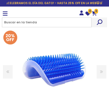
¡CELEBRAMOS EL DÍA DEL GATO! - HASTA 25% OFF EN LA WEB🐱🛒
0
0
Wishlist
Carrito
20%
OFF