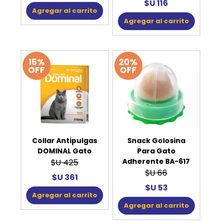
$U 116
Agregar al carrito
Agregar al carrito
15%
20%
OFF
OFF
Collar Antipulgas
Snack Golosina
DOMINAL Gato
Para Gato
Adherente BA-617
$U 425
$U 66
$U 361
$U 53
Agregar al carrito
Agregar al carrito