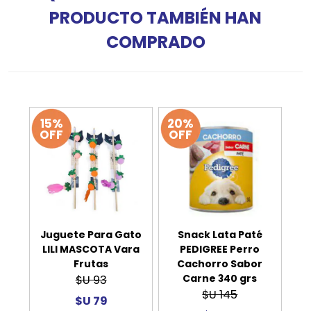
PRODUCTO TAMBIÉN HAN
COMPRADO
15%
20%
OFF
OFF
Juguete Para Gato
Snack Lata Paté
LILI MASCOTA Vara
PEDIGREE Perro
Frutas
Cachorro Sabor
Carne 340 grs
$U 93
$U 145
$U 79