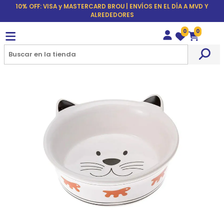
10% OFF: VISA y MASTERCARD BROU | ENVÍOS EN EL DÍA A MVD Y
ALREDEDORES
0
0
Wishlist
Carrito