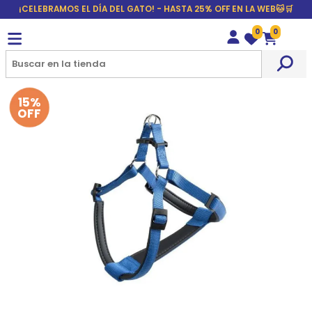
¡CELEBRAMOS EL DÍA DEL GATO! - HASTA 25% OFF EN LA WEB🐱🛒
0
0
Wishlist
Carrito
15%
OFF