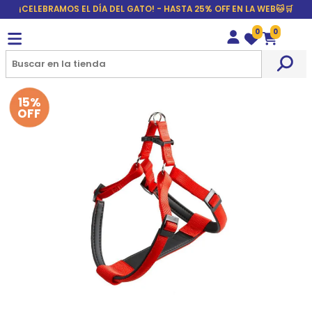
¡CELEBRAMOS EL DÍA DEL GATO! - HASTA 25% OFF EN LA WEB🐱🛒
0
0
Wishlist
Carrito
15%
OFF