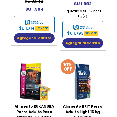
$U 2.240
$U 1.992
$U 1.904
Equivale a $U 117 por 1
kg(s)
$U 1.714
10% OFF
$U 1.793
10% OFF
Agregar al carrito
Agregar al carrito
10%
OFF
Alimento EUKANUBA
Alimento BRIT Perro
Perro Adulto Raza
Adulto Light 15 kg