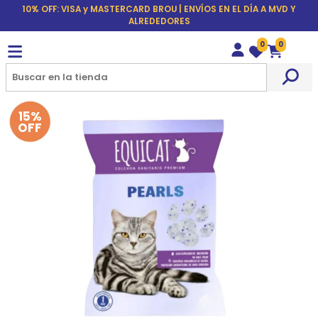
10% OFF: VISA y MASTERCARD BROU | ENVÍOS EN EL DÍA A MVD Y
ALREDEDORES
0
0
Wishlist
Carrito
15%
OFF