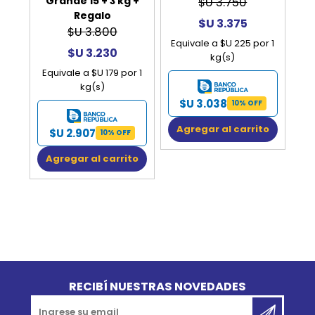
Grande 15 + 3 kg +
$U 3.750
Regalo
$U 3.375
$U 3.800
Equivale a $U 225 por 1
$U 3.230
kg(s)
Equivale a $U 179 por 1
kg(s)
$U 3.038
10% OFF
Agregar al carrito
$U 2.907
10% OFF
Agregar al carrito
Go to top
RECIBÍ NUESTRAS NOVEDADES