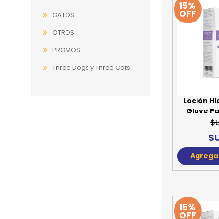
15%
OFF
GATOS
JUGUETES
TRAN
OTROS
COMEDEROS Y BEBEDE
CAMA
PROMOS
ROPA
Three Dogs y Three Cats
Loción Hi
Glove P
$
$U
Agregar
15%
OFF