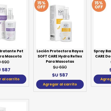
15%
15%
OFF
OFF
SPORTADORAS
TH
ROS
S
TH
PE
RO
Ve
dratante Pet
Loción Protectora Rayos
Spray Ba
ara Mascota
SOFT CARE Hydra Reflex
CARE Do
Para Mascotas
U 690
$U 690
 587
$U 587
 al carrito
Agreg
Agregar al carrito