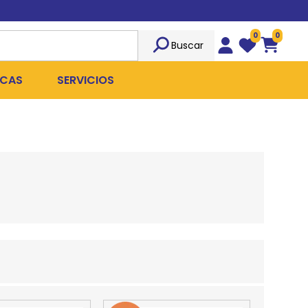
0
0
Buscar
Wishlist
Carrito
CAS
SERVICIOS
OST
Sociedad
TICIDAS
ILIBRIO
Peluquería
 ROPA QUIRÚRGICA
OFRESH
Emergencias
ANPLUS
Exámenes Clínicos
D
Cirugías Coordinadas
TRO
X