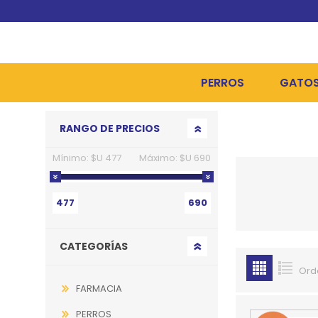
PERROS
GATO
Go to top
RANGO DE PRECIOS
ALIMENTOS SECOS
ALIME
Mínimo:
$U 477
Máximo:
$U 690
ALIMENTOS HÚMEDOS Y
ALIME
HIGIENE, PELUQUERÍA Y
ARENA
477
690
CAMAS Y CASETAS
HIGIE
CATEGORÍAS
BOLSOS Y TRANSPORT
COME
Ord
BOLSAS PARA MATERIA
JUGUE
FARMACIA
COLLARES, ARNESES Y 
COLLA
PERROS