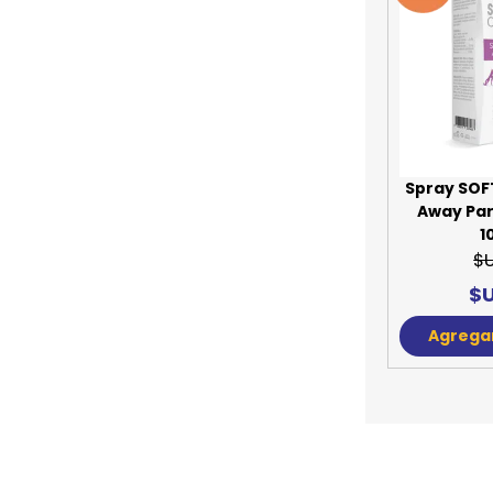
Spray SOF
Away Pa
1
$
$U
Agregar