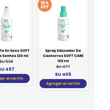
15%
OFF
REE CATS
REE DOGS
DIGREE
YAL CANIN
r todas
ño En Seco SOFT
Spray Educador De
s Sonhos 120 ml
Cachorros SOFT CARE
120 ml
$U 538
$U 477
$U 457
$U 405
ar al carrito
Agregar al carrito