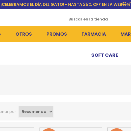
¡CELEBRAMOS EL DÍA DEL GATO! - HASTA 25% OFF EN LA WEB🐱🛒
S
OTROS
PROMOS
FARMACIA
MAR
NTOS SECOS
DÍA DEL GATO
MEDICAMENTOS
FR
SOFT CARE
 SNACKS
NTOS HÚMEDOS Y SNACKS
PERROS
PULGUICIDAS Y GARRAPA
EQU
 COSMÉTICA
S SANITARIAS
GATOS
COLLARES ISABELINOS Y
BI
NE Y BAÑOS
OUTLET
GR
ADORAS
DEROS Y BEBEDEROS
NY
enar por
TES Y RASCADORES
AS
CORREAS
RES Y ACCESORIOS
MA