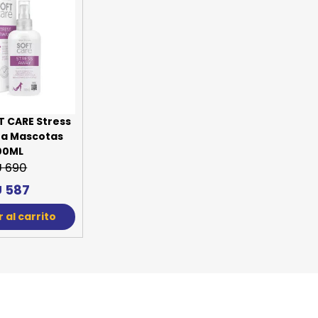
T CARE Stress
ra Mascotas
00ML
U 690
 587
 al carrito