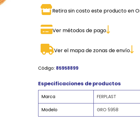
SPORTADORAS
TH
Retira sin costo este producto en O
ROS
S
TH
Ver métodos de pago
PE
RO
Ver el mapa de zonas de envío
Ve
Código:
85958899
Especificaciones de productos
Marca
FERPLAST
Modelo
GRO 5958