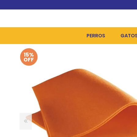
PERROS
GATO
15%
ALIMENTOS SECOS
ALIME
OFF
ALIMENTOS HÚMEDOS Y
ALIME
HIGIENE, PELUQUERÍA Y
ARENA
CAMAS Y CASETAS
HIGIE
BOLSOS Y TRANSPORT
COME
BOLSAS PARA MATERIA
JUGUE
COLLARES, ARNESES Y 
COLLA