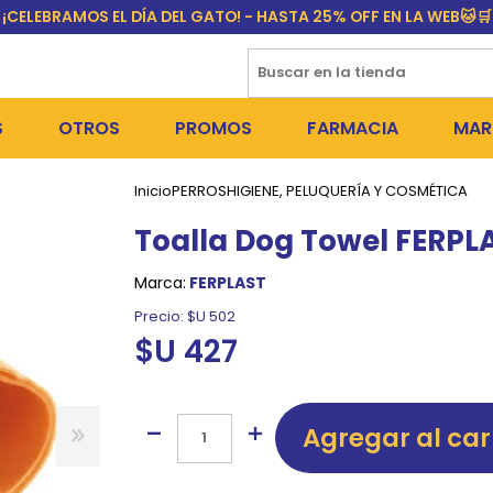
¡CELEBRAMOS EL DÍA DEL GATO! - HASTA 25% OFF EN LA WEB🐱🛒
S
OTROS
PROMOS
FARMACIA
MAR
Inicio
PERROS
HIGIENE, PELUQUERÍA Y COSMÉTICA
NTOS SECOS
DÍA DEL GATO
MEDICAMENTOS
FR
Toalla Dog Towel FERPL
 SNACKS
NTOS HÚMEDOS Y SNACKS
PERROS
PULGUICIDAS Y GARRAPA
EQU
Marca:
FERPLAST
 COSMÉTICA
S SANITARIAS
GATOS
COLLARES ISABELINOS Y
BI
Precio:
$U 502
$U 427
NE Y BAÑOS
OUTLET
GR
ADORAS
DEROS Y BEBEDEROS
NY
Agregar al car
TES Y RASCADORES
AS
CORREAS
RES Y ACCESORIOS
MA