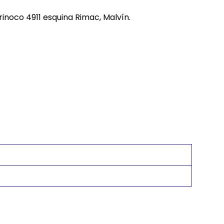
REE CATS
rinoco 4911 esquina Rimac, Malvín.
REE DOGS
DIGREE
YAL CANIN
r todas