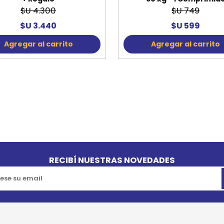
$U 4.300
$U 749
$U 3.440
$U 599
Agregar al carrito
Agregar al carrito
RECIBÍ NUESTRAS NOVEDADES