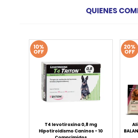
QUIENES COM
10%
20%
OFF
OFF
T4 levotiroxina 0,8 mg
Al
Hipotiroidismo Caninos - 10
BALAN
Comprimidos