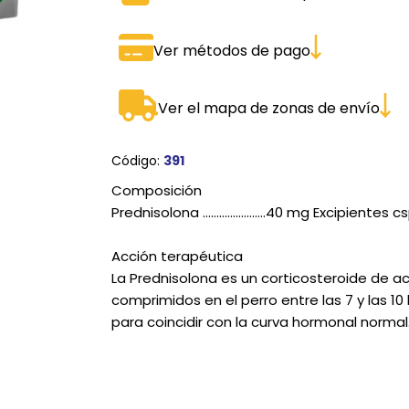
SPORTADORAS
TH
Ver métodos de pago
ROS
S
TH
PE
Ver el mapa de zonas de envío
RO
Código:
391
Ve
Composición
Prednisolona …………………..40 mg Excipientes c
Acción terapéutica
La Prednisolona es un corticosteroide de a
comprimidos en el perro entre las 7 y las 10
para coincidir con la curva hormonal normal