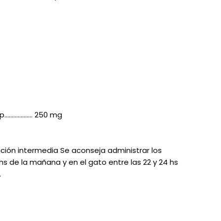
REE CATS
REE DOGS
DIGREE
YAL CANIN
r todas
sp………………. 250 mg
cción intermedia Se aconseja administrar los
 hs de la mañana y en el gato entre las 22 y 24 hs
.