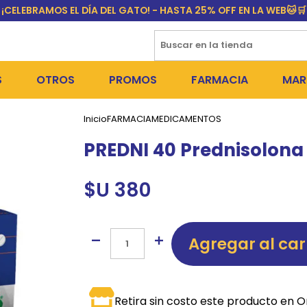
¡CELEBRAMOS EL DÍA DEL GATO! - HASTA 25% OFF EN LA WEB🐱🛒
S
OTROS
PROMOS
FARMACIA
MAR
Inicio
FARMACIA
MEDICAMENTOS
NTOS SECOS
DÍA DEL GATO
MEDICAMENTOS
FR
PREDNI 40 Prednisolona
 SNACKS
NTOS HÚMEDOS Y SNACKS
PERROS
PULGUICIDAS Y GARRAPA
EQU
$U 380
 COSMÉTICA
S SANITARIAS
GATOS
COLLARES ISABELINOS Y
BI
NE Y BAÑOS
OUTLET
GR
Agregar al car
ADORAS
DEROS Y BEBEDEROS
NY
TES Y RASCADORES
AS
CORREAS
RES Y ACCESORIOS
MA
Retira sin costo este producto en O