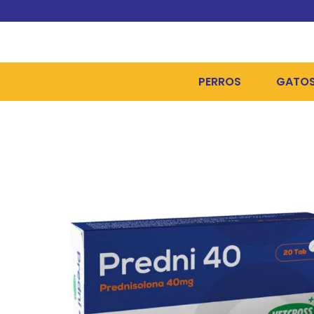
PERROS
GATO
ALIMENTOS SECOS
ALIME
ALIMENTOS HÚMEDOS Y
ALIME
HIGIENE, PELUQUERÍA Y
ARENA
CAMAS Y CASETAS
HIGIE
BOLSOS Y TRANSPORT
COME
BOLSAS PARA MATERIA
JUGUE
COLLARES, ARNESES Y 
COLLA