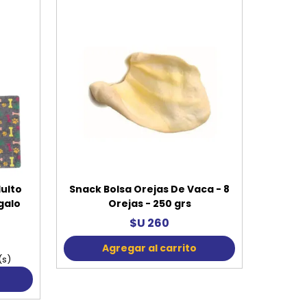
ulto
Snack Bolsa Orejas De Vaca - 8
galo
Orejas - 250 grs
$U 260
Agregar al carrito
(s)