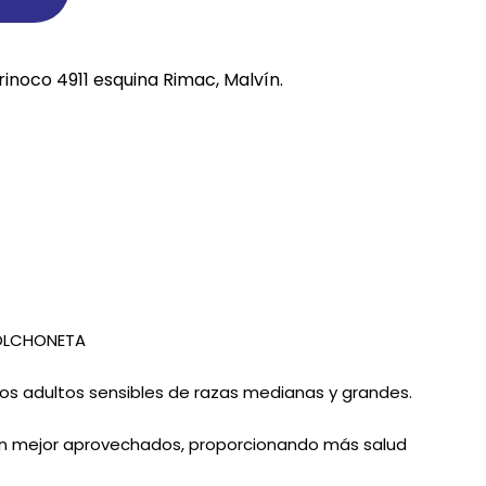
REE CATS
rinoco 4911 esquina Rimac, Malvín.
REE DOGS
DIGREE
YAL CANIN
r todas
COLCHONETA
s adultos sensibles de razas medianas y grandes.
 son mejor aprovechados, proporcionando más salud