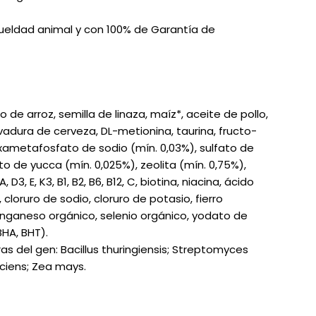
rueldad animal y con 100% de Garantía de
de arroz, semilla de linaza, maíz*, aceite de pollo,
adura de cerveza, DL-metionina, taurina, fructo-
xametafosfato de sodio (mín. 0,03%), sulfato de
o de yucca (mín. 0,025%), zeolita (mín. 0,75%),
3, E, K3, B1, B2, B6, B12, C, biotina, niacina, ácido
 cloruro de sodio, cloruro de potasio, fierro
anganeso orgánico, selenio orgánico, yodato de
BHA, BHT).
s del gen: Bacillus thuringiensis; Streptomyces
iens; Zea mays.