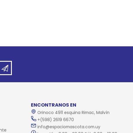
ENCONTRANOS EN
Orinoco 4911 esquina Rimac, Malvín
+(598) 2619 6670
info@espaciomascota.com.uy
nte