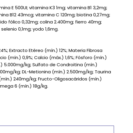
amina E 500UI; vitamina K3 1mg; vitamina B1 3,2mg;
mina B12 43mcg; vitamina C 120mg; biotina 0,27mg;
do fólico 0,32mg; colina 2.400mg; fierro 40mg;
elenio 0,1mg; yodo 1,6mg.
%; Extracto Etéreo (mín.) 12%; Materia Fibrosa
cio (mín.) 0,9%; Calcio (máx.) 1,6%; Fósforo (mín.)
.) 5.000mg/kg; Sulfato de Condroitina (mín.)
00mg/kg; DL-Metionina (mín.) 2.500mg/kg; Taurina
(mín.) 240mg/kg; Fructo-Oligosacáridos (mín.)
mega 6 (mín.) 18g/kg.