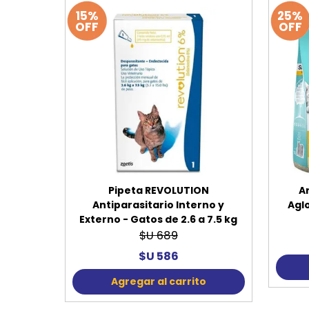
15%
25%
OFF
OFF
Pipeta REVOLUTION
A
Antiparasitario Interno y
Agl
Externo - Gatos de 2.6 a 7.5 kg
$U 689
$U 586
Agregar al carrito