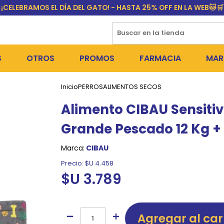
¡CELEBRAMOS EL DÍA DEL GATO! - HASTA 25% OFF EN LA WEB🐱🛒
S
OTROS
PROMOS
FARMACIA
MAR
Inicio
PERROS
ALIMENTOS SECOS
NTOS SECOS
DÍA DEL GATO
MEDICAMENTOS
FR
Alimento CIBAU Sensiti
 SNACKS
NTOS HÚMEDOS Y SNACKS
PERROS
PULGUICIDAS Y GARRAPA
EQU
Grande Pescado 12 Kg +
 COSMÉTICA
S SANITARIAS
GATOS
COLLARES ISABELINOS Y
BI
Marca:
CIBAU
NE Y BAÑOS
OUTLET
GR
Precio:
$U 4.458
$U 3.789
ADORAS
DEROS Y BEBEDEROS
NY
TES Y RASCADORES
AS
Agregar al car
CORREAS
RES Y ACCESORIOS
MA