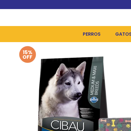
PERROS
GATO
15%
ALIMENTOS SECOS
ALIME
OFF
ALIMENTOS HÚMEDOS Y
ALIME
HIGIENE, PELUQUERÍA Y
ARENA
CAMAS Y CASETAS
HIGIE
BOLSOS Y TRANSPORT
COME
BOLSAS PARA MATERIA
JUGUE
COLLARES, ARNESES Y 
COLLA