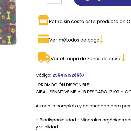
SPORTADORAS
TH
Retira sin costo este producto en O
ROS
S
TH
PE
Ver métodos de pago
RO
Ver el mapa de zonas de envío
Ve
Código:
2564151528687
:::PROMOCIÓN DISPONIBLE:::
CIBAU SENSITIVE MB Y LB PESCADO 12 KG + 
Alimento completo y balanceado para perro
+ Biodisponibilidad - Minerales orgánicos
y vitalidad.