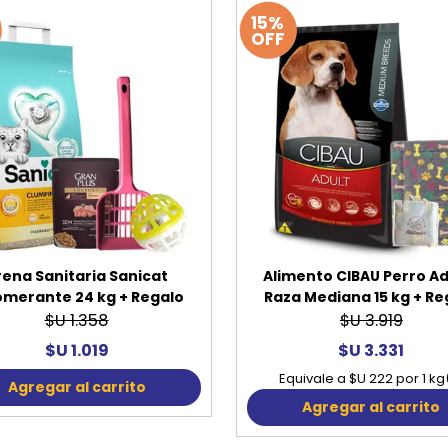
15%
OFF
rena Sanitaria Sanicat
Alimento CIBAU Perro Ad
omerante 24 kg + Regalo
Raza Mediana 15 kg + Re
$U 1.358
$U 3.919
$U 1.019
$U 3.331
Equivale a $U 222 por 1 kg
Agregar al carrito
Agregar al carrito