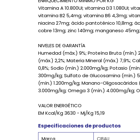
ENRIQUECIMIENTO MÍNIMO POR KG
Vitamina A 10.800UI; vitamina D3 1.080UI; vit
vitamina B2 5,4mg; vitamina B6 4,3mg; vita
niacina 27mg; ácido pantoténico 10,8mg; áci
cobre 13mg; zinc 140mg; manganeso 45mg; s
NIVELES DE GARANTÍA
Humedad (máx.) 9%; Proteína Bruta (mín.) 24
(máx.) 2,2%; Materia Mineral (máx.) 7,9%; Cal
0,8%; Sodio (mín.) 2.000mg/kg; Potasio (mín
300mg/kg; Sulfato de Glucosamina (mín.) 5
(mín.) 1.200mg/kg; Manano-Oligosacáridos 
3.000mg/kg; Omega 3 (mín.) 4.000mg/kg; O
VALOR ENERGÉTICO
EM Kcal/Kg 3630 - Mj/Kg 15,19
Especificaciones de productos
Marca
CIBAU