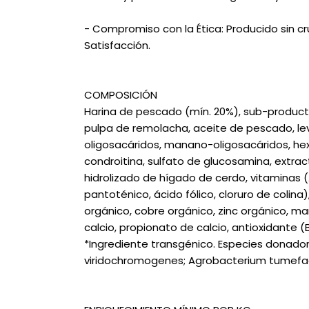
- Compromiso con la Ética: Producido sin c
Satisfacción.
COMPOSICIÓN
Harina de pescado (mín. 20%), sub-producto 
pulpa de remolacha, aceite de pescado, lev
oligosacáridos, manano-oligosacáridos, he
condroitina, sulfato de glucosamina, extract
hidrolizado de hígado de cerdo, vitaminas (A, D
pantoténico, ácido fólico, cloruro de colina),
orgánico, cobre orgánico, zinc orgánico, m
calcio, propionato de calcio, antioxidante (
*Ingrediente transgénico. Especies donadora
viridochromogenes; Agrobacterium tumefac